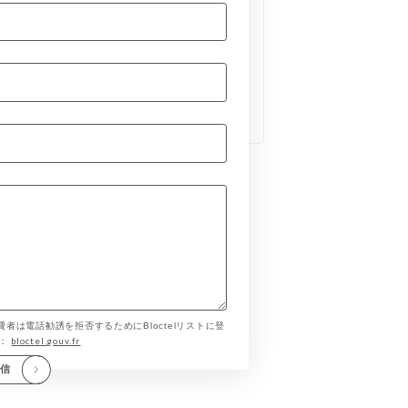
費者は電話勧誘を拒否するためにBloctelリストに登
bloctel.gouv.fr
す：
送信