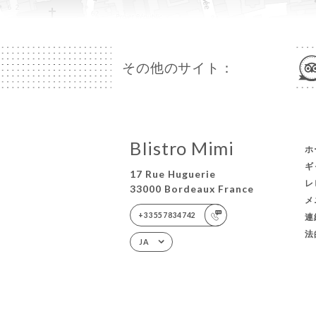
その他のサイト：
BIistro Mimi
ホ
ギ
17 Rue Huguerie
レ
33000 Bordeaux France
メ
+33557834742
連
法
JA